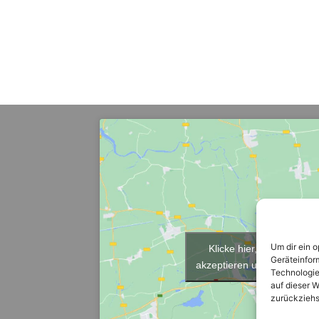
Um dir ein 
Klicke hier, um Marketi
Geräteinfor
akzeptieren und diesen Inha
Technologie
auf dieser W
zurückziehs