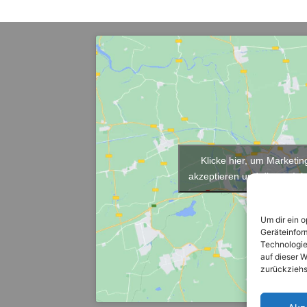
Klicke hier, um Marketi
akzeptieren und diesen Inha
Um dir ein 
Geräteinfor
Technologie
auf dieser W
zurückziehs